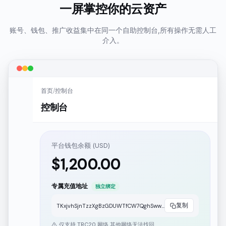
一屏掌控你的云资产
账号、钱包、推广收益集中在同一个自助控制台,所有操作无需人工
介入。
首页
/
控制台
控制台
平台钱包余额 (USD)
$
1,200.00
专属充值地址
独立绑定
复制
TKxjvhSjnTzzXgBzGDUWTfCW7QghSwwwww
仅支持 TRC20 网络,其他网络无法找回