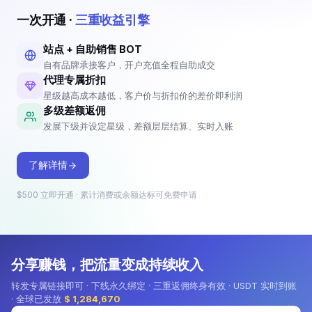
账号数
余额不足
欠费
账号数
余额不足
欠费
1
0
0
2
1
1
一次开通 ·
三重收益引擎
站点 + 自助销售 BOT
自有品牌承接客户，开户充值全程自助成交
招商合作
代理专属折扣
星级越高成本越低，客户价与折扣价的差价即利润
成为代理，赚取佣金
多级差额返佣
查看详情
开通即享代理专属折扣，创建自己
发展下级并设定星级，差额层层结算、实时入账
的站点与推广 BOT 发展客户；客
户注册自动归属到你，充值差额自
动成为你的佣金。
了解详情
$500 立即开通 · 累计消费或余额达标可免费申请
分享赚钱，把流量变成持续收入
转发专属链接即可 · 下线永久绑定 · 三重返佣终身有效 · USDT 实时到账
· 全球已发放
$ 1,284,670