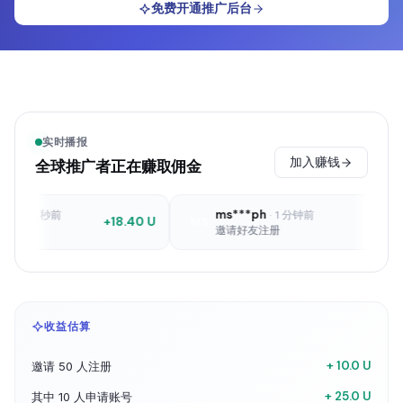
免费开通推广后台
实时播报
加入赚钱
全球推广者正在赚取佣金
ms***ph
48 秒前
·
1 分钟前
+18.40 U
+1 U
MS
邀请好友注册
收益估算
+ 10.0 U
邀请 50 人注册
+ 25.0 U
其中 10 人申请账号