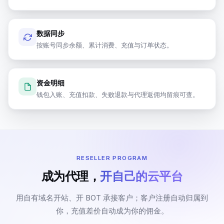
数据同步
云账号概览
按账号同步余额、累计消费、充值与订单状态。
本月充值
本月订单
$1,700
41
单
资金明细
钱包入账、充值扣款、失败退款与代理返佣均留痕可查。
阿里
腾讯
申请
申请
账号
账号
云
云
账号数
余额不足
欠费
账号数
余额不足
欠费
3
RESELLER PROGRAM
1
0
2
0
0
成为代理，
开自己的云平台
谷歌
申请
申请
AWS
用自有域名开站、开 BOT 承接客户；客户注册自动归属到
账号
账号
云
你，充值差价自动成为你的佣金。